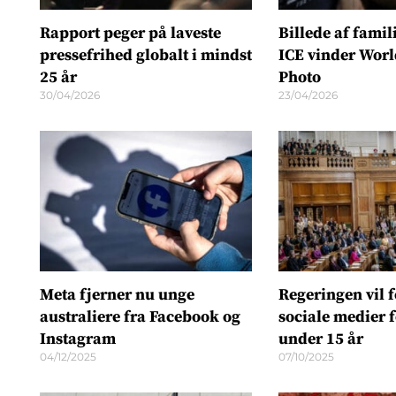
Rapport peger på laveste
Billede af famil
pressefrihed globalt i mindst
ICE vinder Worl
25 år
Photo
30/04/2026
23/04/2026
Meta fjerner nu unge
Regeringen vil 
australiere fra Facebook og
sociale medier 
Instagram
under 15 år
04/12/2025
07/10/2025