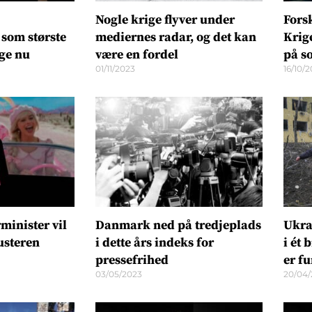
Nogle krige flyver under
Fors
som største
mediernes radar, og det kan
Krig
ige nu
være en fordel
på s
01/11/2023
16/10/
minister vil
Danmark ned på tredjeplads
Ukra
usteren
i dette års indeks for
i ét 
pressefrihed
er f
03/05/2023
20/04/