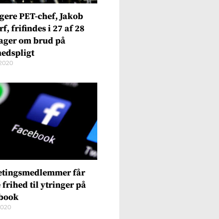
igere PET-chef, Jakob
f, frifindes i 27 af 28
ager om brud på
hedspligt
2020
etingsmedlemmer får
frihed til ytringer på
book
2020