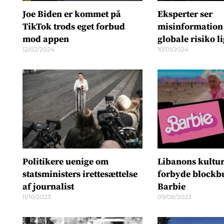
Joe Biden er kommet på
Eksperter ser
TikTok trods eget forbud
misinformation 
mod appen
globale risiko l
12/02/2024
10/01/2024
Politikere uenige om
Libanons kultur
statsministers irettesættelse
forbyde blockb
af journalist
Barbie
11/10/2023
09/08/2023