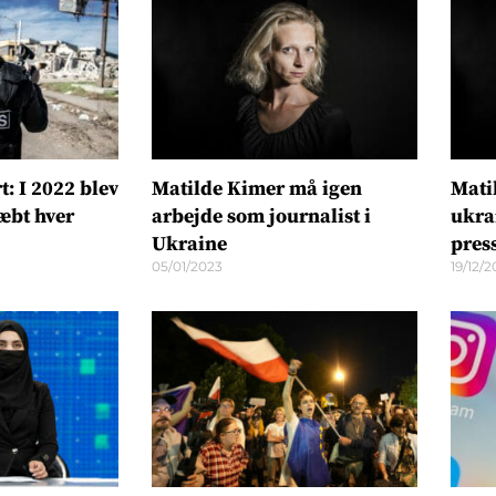
: I 2022 blev
Matilde Kimer må igen
Mati
ræbt hver
arbejde som journalist i
ukra
Ukraine
pres
05/01/2023
19/12/