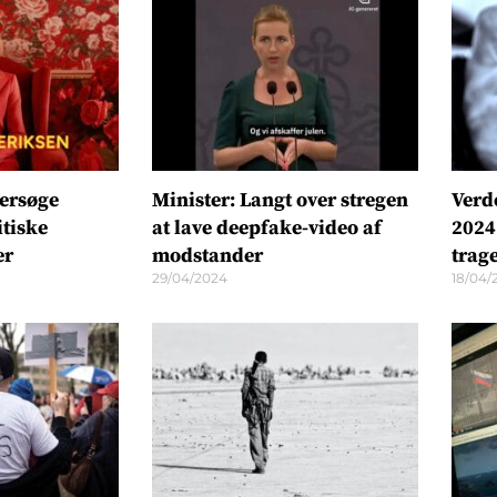
dersøge
Minister: Langt over stregen
Verd
tiske
at lave deepfake-video af
2024 
er
modstander
trag
29/04/2024
18/04/