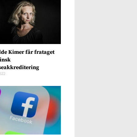
lde Kimer får frataget
insk
seakkreditering
2022