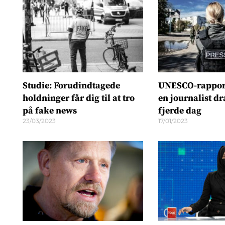
Studie: Forudindtagede
UNESCO-rapport
holdninger får dig til at tro
en journalist d
på fake news
fjerde dag
23/03/2023
17/01/2023