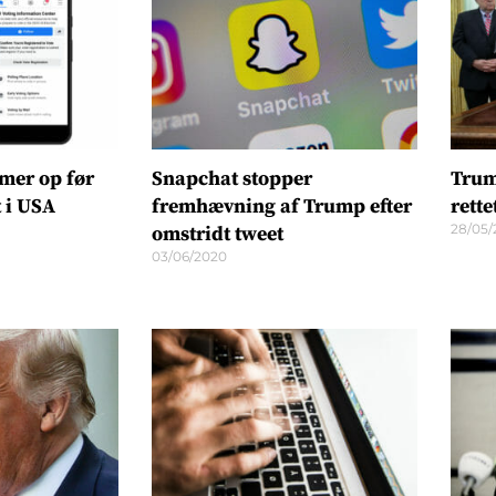
mer op før
Snapchat stopper
Trum
 i USA
fremhævning af Trump efter
rett
28/05/
omstridt tweet
03/06/2020