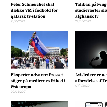
Peter Schmeichel skal
Taliban påtving
dække VM i fodbold for
studieværter slø
qatarsk tv-station
afghansk tv
21/10/2022
22/05/2022
Eksperter advarer: Presset
Avisledere er u
stiger på mediernes frihed i
afbrydelse af T
07/11/2020
Østeuropa
02/04/2021