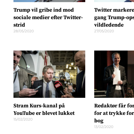
Trump vil gribe ind mod
Twitter markerer
sociale medier efter Twitter-
gang Trump-op
strid
vildledende
28/05/2020
27/05/2020
Stram Kurs-kanal på
Redaktør får fo
YouTube er blevet lukket
for at trykke fo
15/02/2020
bog
13/02/2020