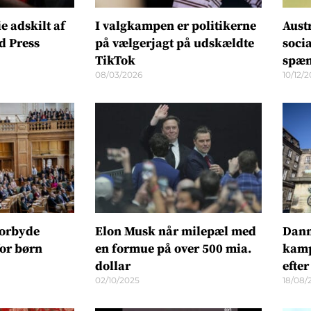
ie adskilt af
I valgkampen er politikerne
Aust
d Press
på vælgerjagt på udskældte
soci
TikTok
spæn
08/03/2026
10/12/
forbyde
Elon Musk når milepæl med
Danm
for børn
en formue på over 500 mia.
kamp
dollar
efter
02/10/2025
18/08/