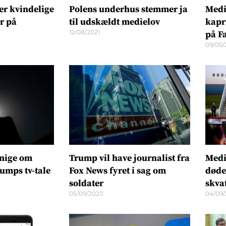
er kvindelige
Polens underhus stemmer ja
Medi
r på
til udskældt medielov
kapr
12/08/2021
på F
09/05/
enige om
Trump vil have journalist fra
Medi
rumps tv-tale
Fox News fyret i sag om
døde
soldater
skva
05/09/2020
04/09