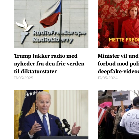
Trump lukker radio med
Minister vil un
nyheder fra den frie verden
forbud mod poli
til diktaturstater
deepfake-video
17/03/2025
13/05/2024