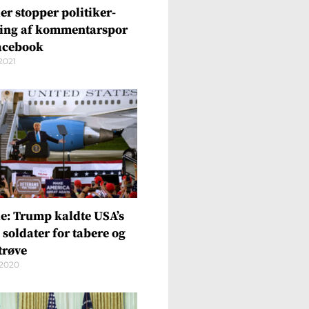
er stopper politiker-
ing af kommentarspor
acebook
2021
e: Trump kaldte USA’s
 soldater for tabere og
trøve
/2020