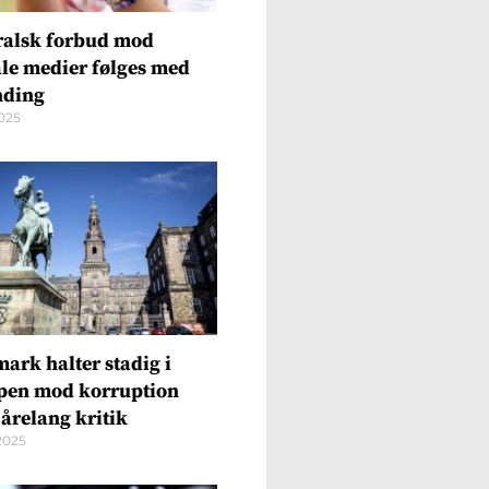
ralsk forbud mod
ale medier følges med
ding
2025
ark halter stadig i
en mod korruption
 årelang kritik
2025