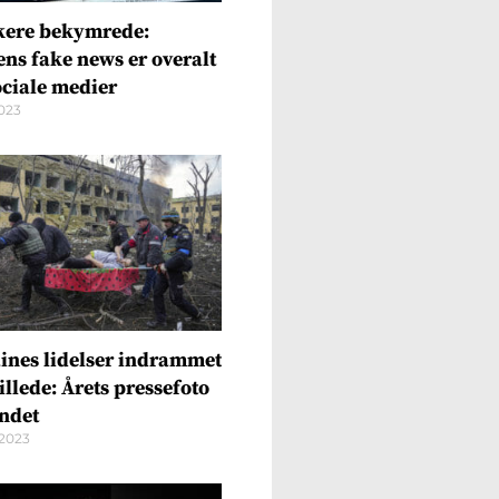
kere bekymrede:
ens fake news er overalt
ociale medier
2023
ines lidelser indrammet
billede: Årets pressefoto
undet
2023