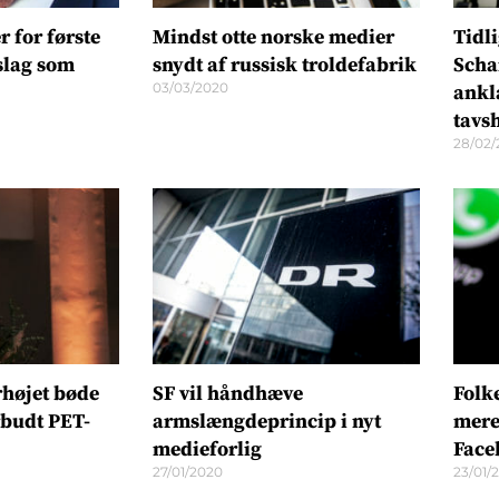
 for første
Mindst otte norske medier
Tidl
slag som
snydt af russisk troldefabrik
Schar
03/03/2020
ankl
tavs
28/02/
rhøjet bøde
SF vil håndhæve
Folk
rbudt PET-
armslængdeprincip i nyt
mere 
medieforlig
Face
27/01/2020
23/01/