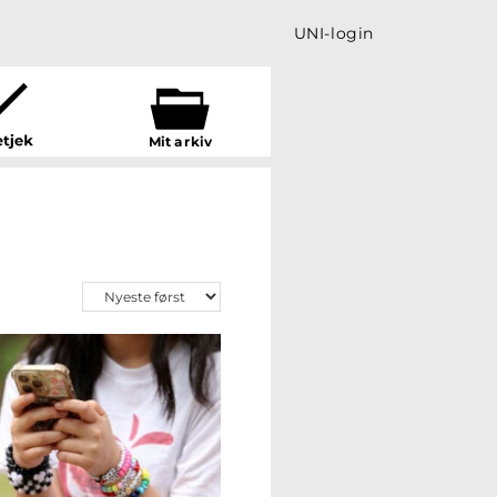
UNI-login
Mit a
r
kiv