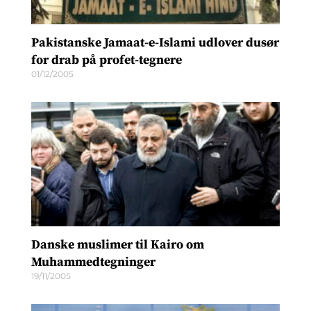
Pakistanske Jamaat-e-Islami udlover dusør
for drab på profet-tegnere
01/12/2005
Danske muslimer til Kairo om
Muhammedtegninger
19/11/2005