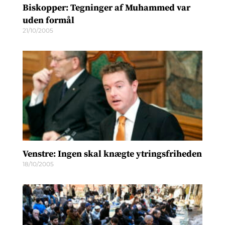
Biskopper: Tegninger af Muhammed var
uden formål
21/10/2005
Venstre: Ingen skal knægte ytringsfriheden
18/10/2005