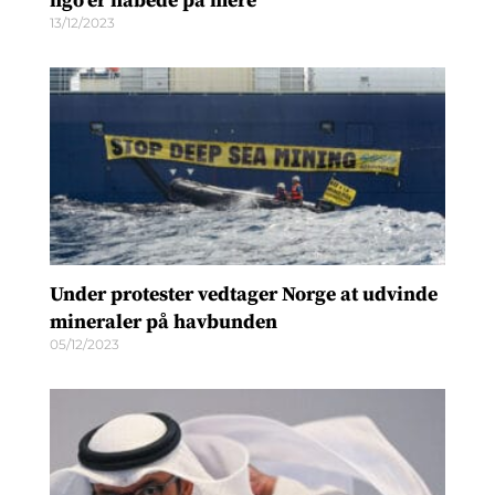
ngo’er håbede på mere
13/12/2023
Under protester vedtager Norge at udvinde
mineraler på havbunden
05/12/2023