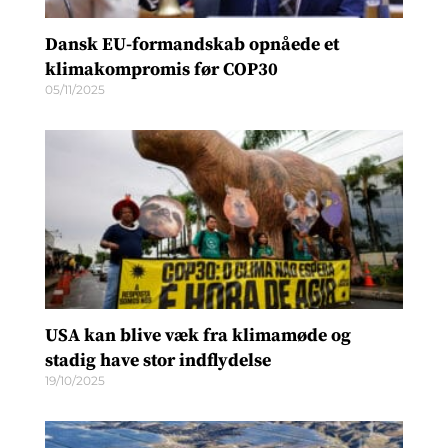
Dansk EU-formandskab opnåede et
klimakompromis før COP30
05/11/2025
USA kan blive væk fra klimamøde og
stadig have stor indflydelse
19/10/2025