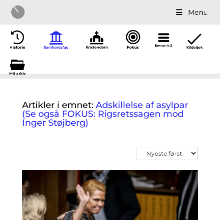
Menu
Mit a
r
kiv
Artikler i emnet:
Adskillelse af asylpar
(Se også FOKUS: Rigsretssagen mod
Inger Støjberg)