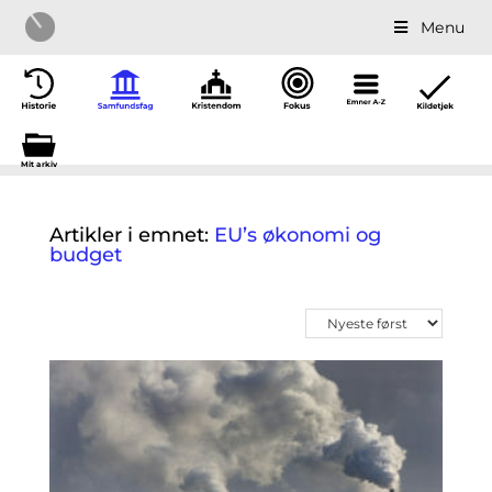
Menu
Mit a
r
kiv
Artikler i emnet:
EU’s økonomi og
budget