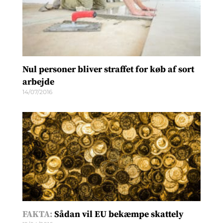
Nul personer bliver straffet for køb af sort
arbejde
14/07/2016
FAKTA:
Sådan vil EU bekæmpe skattely