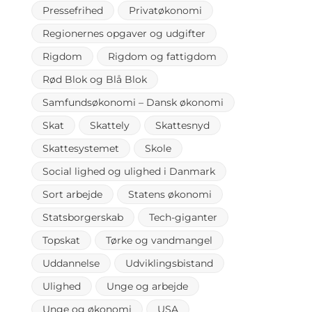
Pressefrihed
Privatøkonomi
Regionernes opgaver og udgifter
Rigdom
Rigdom og fattigdom
Rød Blok og Blå Blok
Samfundsøkonomi – Dansk økonomi
Skat
Skattely
Skattesnyd
Skattesystemet
Skole
Social lighed og ulighed i Danmark
Sort arbejde
Statens økonomi
Statsborgerskab
Tech-giganter
Topskat
Tørke og vandmangel
Uddannelse
Udviklingsbistand
Ulighed
Unge og arbejde
Unge og økonomi
USA