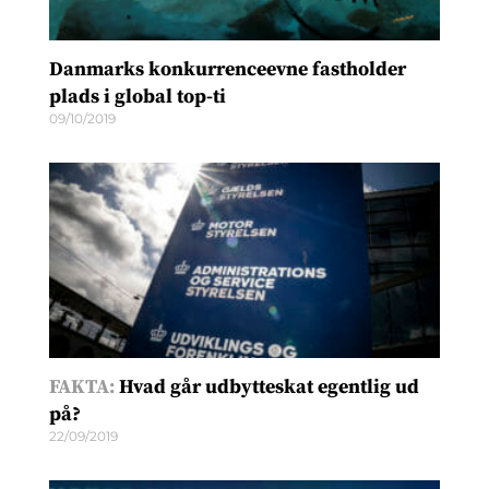
Danmarks konkurrenceevne fastholder
plads i global top-ti
09/10/2019
FAKTA:
Hvad går udbytteskat egentlig ud
på?
22/09/2019