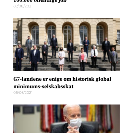
100.000 offentlige job
07/08/2021
G7-landene er enige om historisk global
minimums-selskabsskat
06/06/2021