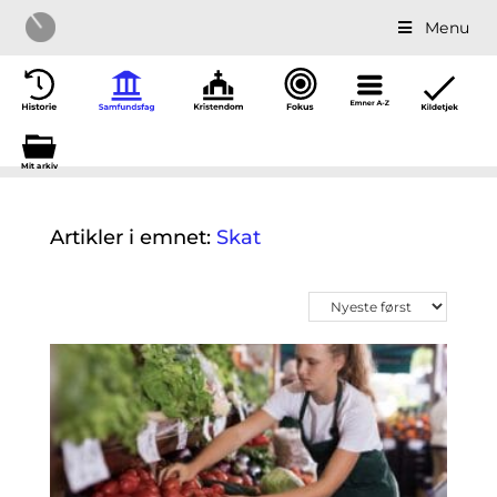
Menu
Mit a
r
kiv
Artikler i emnet:
Skat