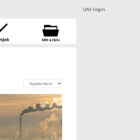
UNI-login
Mit a
r
kiv