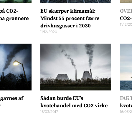
på CO2-
EU skærper klimamål:
OVE
pa grønnere
Mindst 55 procent færre
CO2-
11/12/2
drivhusgasser i 2030
11/12/2020
 gavnes af
Sådan burde EU’s
FAKT
r
kvotehandel med CO2 virke
kvot
16/03/2017
16/03/