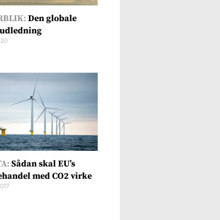
RBLIK:
Den globale
udledning
020
A:
Sådan skal EU’s
ehandel med CO2 virke
2017