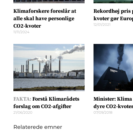
Klimaforskere foreslår at
Rekordhøj pris 
alle skal have personlige
kvoter gør Euro
12/01/2021
CO2-kvoter
11/11/2024
FAKTA:
Forstå Klimarådets
Minister: Klima
forslag om CO2-afgifter
dyre CO2-kvote
21/06/2020
07/09/2018
Relaterede emner