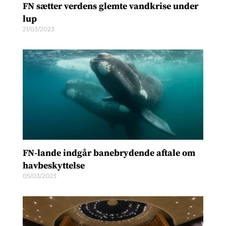
FN sætter verdens glemte vandkrise under
lup
21/03/2023
FN-lande indgår banebrydende aftale om
havbeskyttelse
05/03/2023