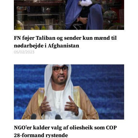
FN føjer Taliban og sender kun mænd til
nødarbejde i Afghanistan
05/02/2023
NGO’er kalder valg af oliesheik som COP
28-formand rystende