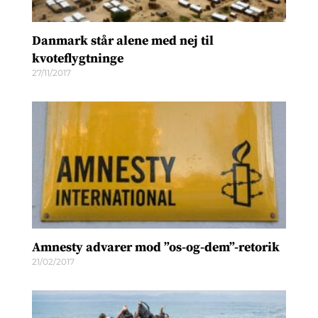
Danmark står alene med nej til
kvoteflygtninge
27/11/2017
Amnesty advarer mod ”os-og-dem”-retorik
21/02/2017