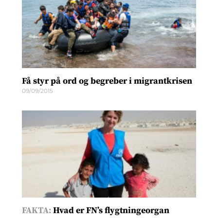
Få styr på ord og begreber i migrantkrisen
09/09/2015
FAKTA:
Hvad er FN’s flygtningeorgan