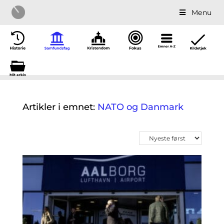
Menu
Mit a
r
kiv
Artikler i emnet:
NATO og Danmark