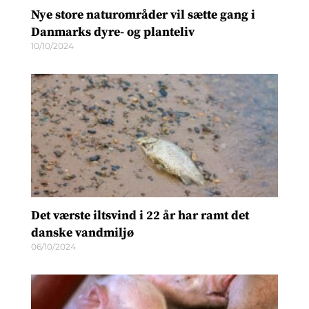
Nye store naturområder vil sætte gang i
Danmarks dyre- og planteliv
10/10/2024
Det værste iltsvind i 22 år har ramt det
danske vandmiljø
06/10/2024