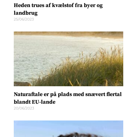
Heden trues af kvælstof fra byer og
landbrug
25/06/2023
Naturaftale er på plads med snævert flertal
blandt EU-lande
20/06/2023