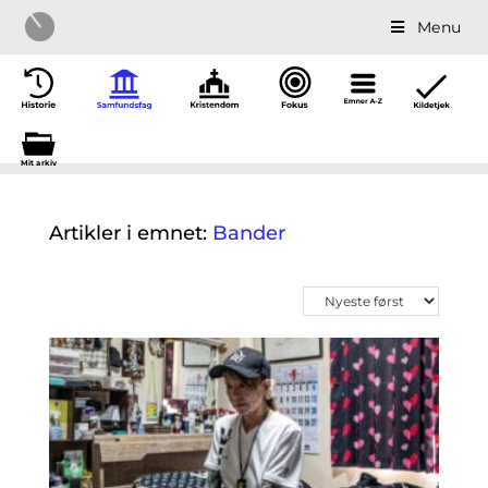
Menu
Mit a
r
kiv
Artikler i emnet:
Bander