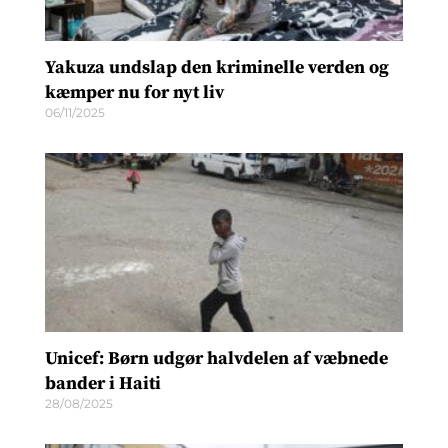
Yakuza undslap den kriminelle verden og
kæmper nu for nyt liv
06/11/2025
Unicef: Børn udgør halvdelen af væbnede
bander i Haiti
28/08/2025