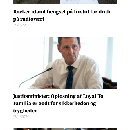
Rocker idømt fængsel på livstid for drab
på radiovært
25/02/2021
Justitsminister: Opløsning af Loyal To
Familia er godt for sikkerheden og
trygheden
12/11/2020