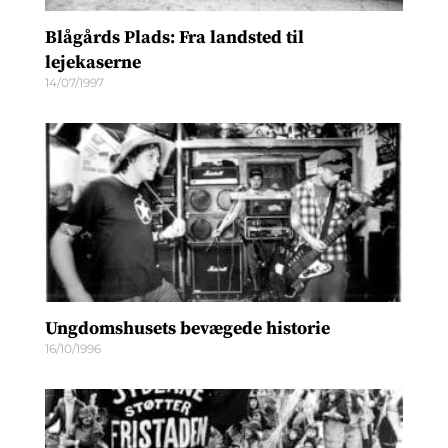
Blågårds Plads: Fra landsted til
lejekaserne
14/07/1997
Ungdomshusets bevægede historie
16/10/1996