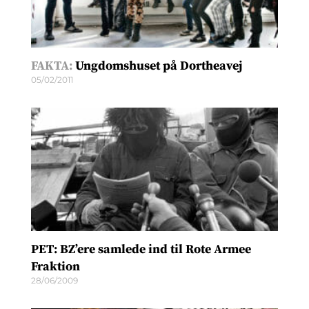
FAKTA:
Ungdomshuset på Dortheavej
05/02/2011
PET: BZ’ere samlede ind til Rote Armee
Fraktion
28/06/2009