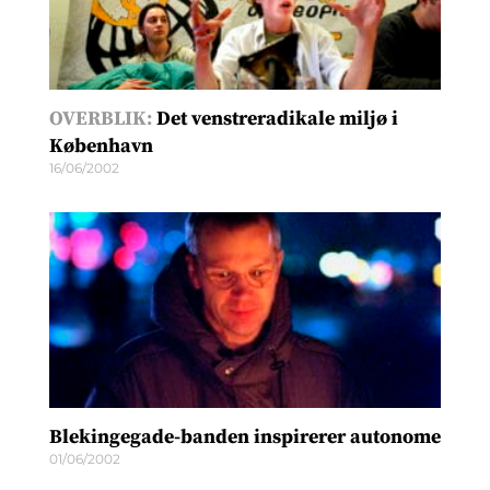
OVERBLIK:
Det venstreradikale miljø i
København
16/06/2002
Blekingegade-banden inspirerer autonome
01/06/2002