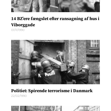
14 BZ’ere fængslet efter ransagning af hus i
Viborggade
01/11/1990
Politiet: Spirende terrorisme i Danmark
22/02/1990