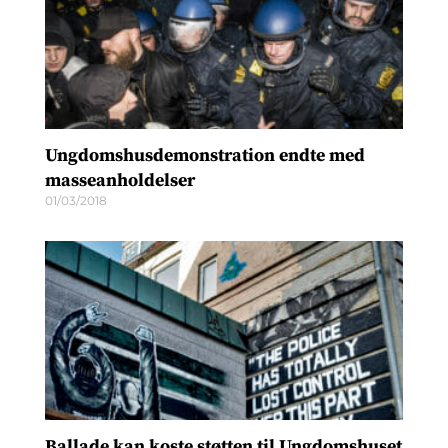
Ungdomshusdemonstration endte med
masseanholdelser
01/03/2018
Ballade kan koste støtten til Ungdomshuset