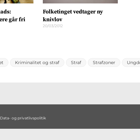
lads:
Folketinget vedtager ny
re går fri
knivlov
20/03/2012
et
Kriminalitet og straf
Straf
Strafzoner
Ungdo
Data- og privatlivspolitik