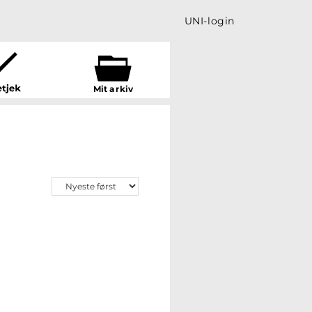
UNI-login
Mit a
r
kiv