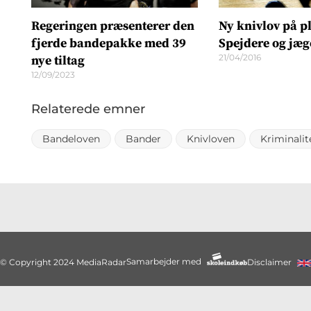
Regeringen præsenterer den
Ny knivlov på p
fjerde bandepakke med 39
Spejdere og jæge
21/04/2016
nye tiltag
12/09/2023
Relaterede emner
Bandeloven
Bander
Knivloven
Kriminalit
Samarbejder med
© Copyright 2024 MediaRadar
Disclaimer