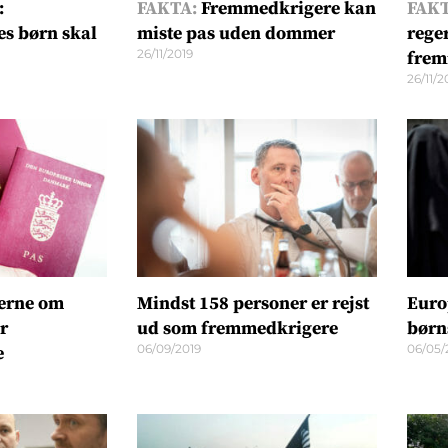
:
FAKTA:
Fremmedkrigere kan
FAKT
s børn skal
miste pas uden dommer
rege
26/11/2019
frem
26/11/2
ierne om
Mindst 158 personer er rejst
Euro
r
ud som fremmedkrigere
børn
06/09/2019
06/05/
e