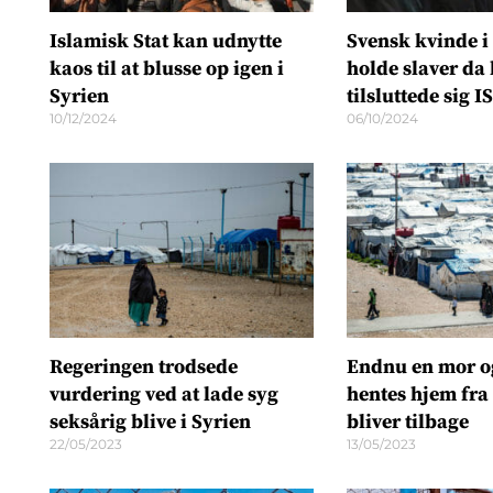
Islamisk Stat kan udnytte
Svensk kvinde i 
kaos til at blusse op igen i
holde slaver da
Syrien
tilsluttede sig IS
10/12/2024
06/10/2024
Regeringen trodsede
Endnu en mor o
vurdering ved at lade syg
hentes hjem fra 
seksårig blive i Syrien
bliver tilbage
22/05/2023
13/05/2023