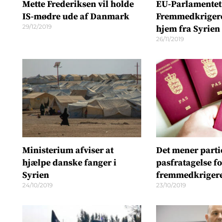
Mette Frederiksen vil holde
EU-Parlamentet
IS-mødre ude af Danmark
Fremmedkrigere
29/12/2019
hjem fra Syrien
26/11/2019
Ministerium afviser at
Det mener part
hjælpe danske fanger i
pasfratagelse fo
Syrien
fremmedkriger
24/10/2019
23/10/2019