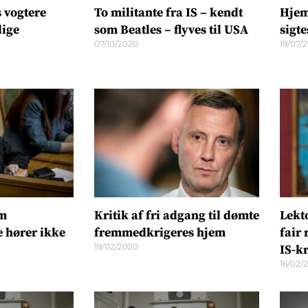
 vogtere
To militante fra IS – kendt
Hjem
dige
som Beatles – flyves til USA
sigt
07/10/2020
19/07/
om
Kritik af fri adgang til dømte
Lekt
 hører ikke
fremmedkrigeres hjem
fair
19/02/2020
IS-k
16/02/