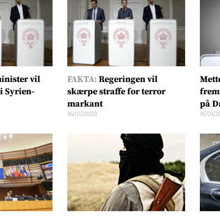
nister vil
FAKTA:
Regeringen vil
Mett
i Syrien-
skærpe straffe for terror
frem
markant
på 
16/01/2020
16/01/