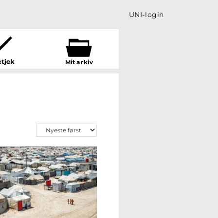
UNI-login
Mit a
r
kiv