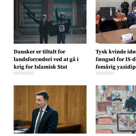
Dansker er tiltalt for
Tysk kvinde idøm
landsforræderi ved at gå i
fængsel for IS-
krig for Islamisk Stat
femårig yazidip
09/03/2022
25/10/2021