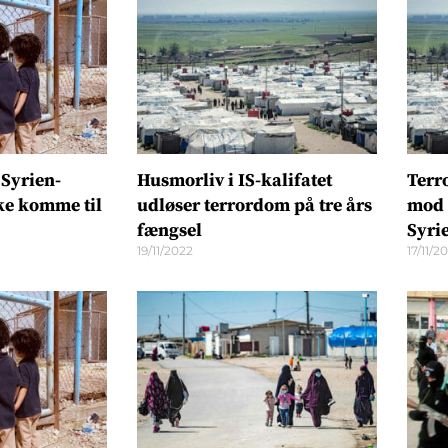
 Syrien-
Husmorliv i IS-kalifatet
Terr
ke komme til
udløser terrordom på tre års
mod 
fængsel
Syri
19/11/2022
17/11/2