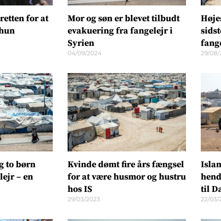
retten for at
Mor og søn er blevet tilbudt
Høje
 hun
evakuering fra fangelejr i
sids
Syrien
fang
04/09/2024
29/08/
g to børn
Kvinde dømt fire års fængsel
Isla
lejr – en
for at være husmor og hustru
hend
hos IS
til 
29/03/2023
22/03/