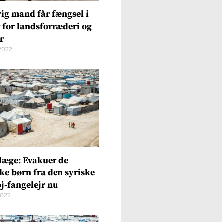
rig mand får fængsel i
r for landsforræderi og
r
2022
læge: Evakuer de
ke børn fra den syriske
oj-fangelejr nu
2022