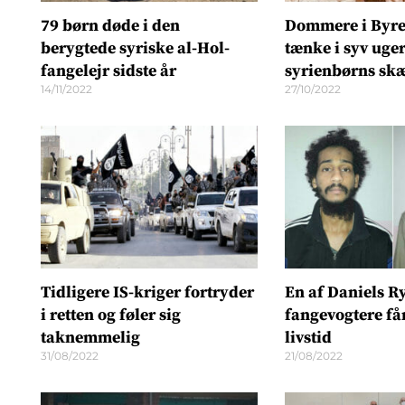
79 børn døde i den
Dommere i Byre
berygtede syriske al-Hol-
tænke i syv uger
fangelejr sidste år
syrienbørns sk
14/11/2022
27/10/2022
Tidligere IS-kriger fortryder
En af Daniels Ry
i retten og føler sig
fangevogtere få
taknemmelig
livstid
31/08/2022
21/08/2022