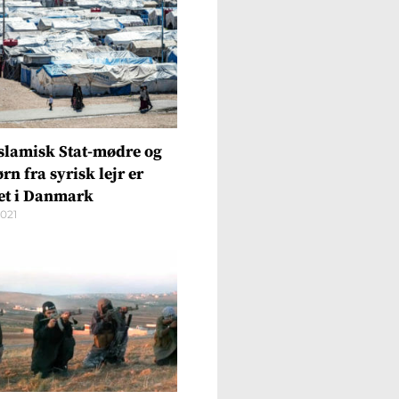
Islamisk Stat-mødre og
rn fra syrisk lejr er
et i Danmark
2021