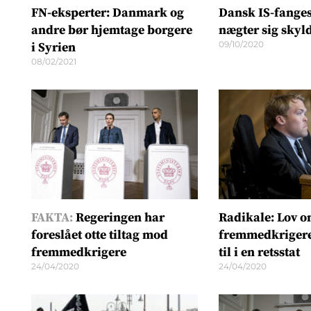
FN-eksperter: Danmark og
Dansk IS-fanges
andre bør hjemtage borgere
nægter sig skyl
09/10/2020
i Syrien
08/02/2021
FAKTA:
Regeringen har
Radikale: Lov 
foreslået otte tiltag mod
fremmedkrigere
fremmedkrigere
til i en retsstat
24/04/2020
24/04/2020