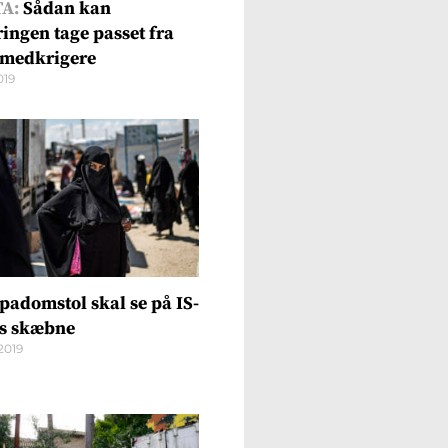
A:
Sådan kan
ringen tage passet fra
medkrigere
019
padomstol skal se på IS-
s skæbne
2019