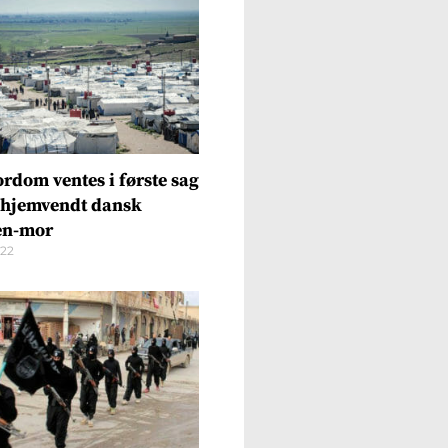
ordom ventes i første sag
hjemvendt dansk
en-mor
022