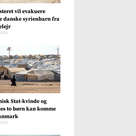
steret vil evakuere
te danske syrienbarn fra
elejr
2024
misk Stat-kvinde og
es to børn kan komme
Danmark
2023