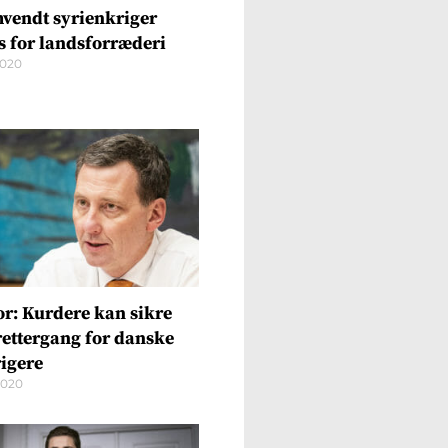
vendt syrienkriger
es for landsforræderi
2020
or: Kurdere kan sikre
 rettergang for danske
rigere
2020