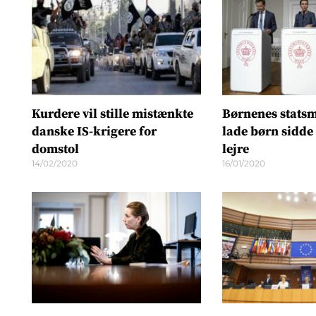
Kurdere vil stille mistænkte
Børnenes statsmi
danske IS-krigere for
lade børn sidde 
domstol
lejre
14/02/2020
16/01/2020