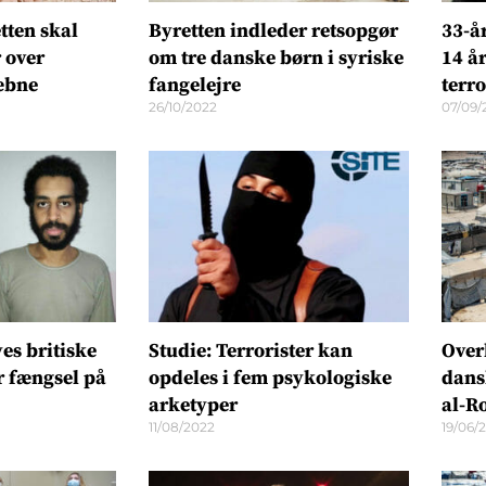
tten skal
Byretten indleder retsopgør
33-å
 over
om tre danske børn i syriske
14 å
æbne
fangelejre
terro
26/10/2022
07/09/
es britiske
Studie: Terrorister kan
Over
r fængsel på
opdeles i fem psykologiske
dans
arketyper
al-R
11/08/2022
19/06/