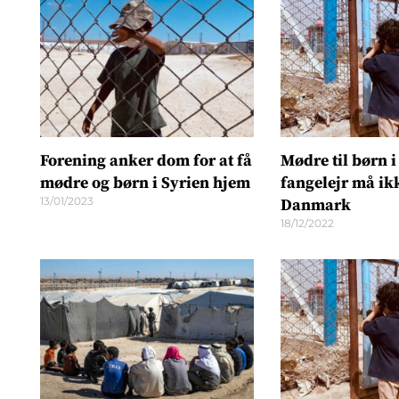
Forening anker dom for at få
Mødre til børn i
mødre og børn i Syrien hjem
fangelejr må ik
13/01/2023
Danmark
18/12/2022