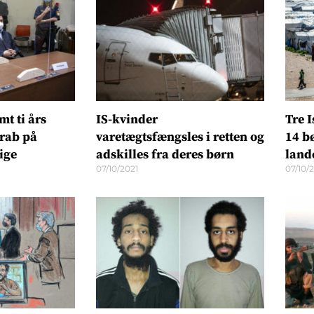
t ti års
IS-kvinder
Tre 
drab på
varetægtsfængsles i retten og
14 bø
ige
adskilles fra deres børn
land
07/10/2021
07/10/