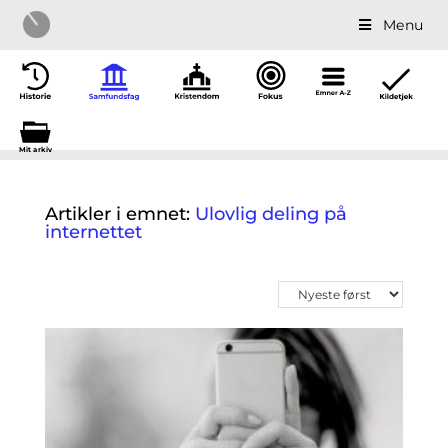
Menu
Mit a
r
kiv
Artikler i emnet:
Ulovlig deling på
internettet