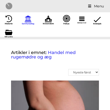
Menu
Mit a
r
kiv
Artikler i emnet:
Handel med
rugemødre og æg