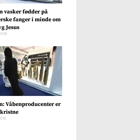
n vasker fødder på
rske fanger i minde om
g Jesus
2018
n: Våbenproducenter er
 kristne
2015