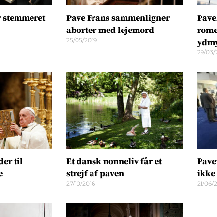
r stemmeret
Pave Frans sammenligner
Pave
aborter med lejemord
rome
25/05/2019
ydmy
29/03/
er til
Et dansk nonneliv får et
Pave
e
strejf af paven
ikke
27/10/2016
21/06/