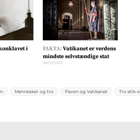
konklavet i
FAKTA:
Vatikanet er verdens
mindste selvstændige stat
28/02/2013
om
Mennesker og tro
Paven og Vatikanet
Tro etik