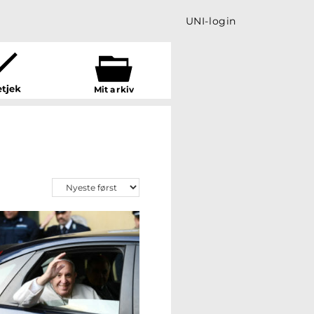
UNI-login
Mit a
r
kiv