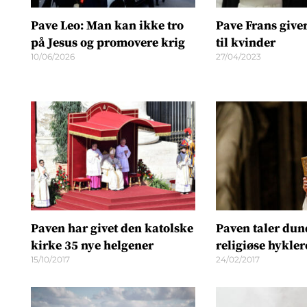
Pave Leo: Man kan ikke tro
Pave Frans give
på Jesus og promovere krig
til kvinder
10/06/2026
27/04/2023
Paven har givet den katolske
Paven taler dund
kirke 35 nye helgener
religiøse hykler
15/10/2017
24/02/2017