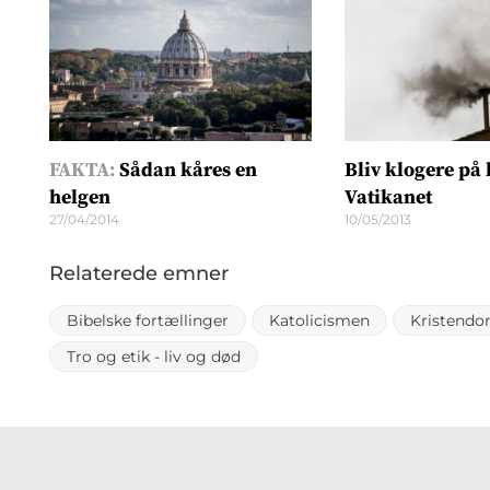
FAKTA:
Sådan kåres en
Bliv klogere på 
helgen
Vatikanet
27/04/2014
10/05/2013
Relaterede emner
Bibelske fortællinger
Katolicismen
Kristend
Tro og etik - liv og død