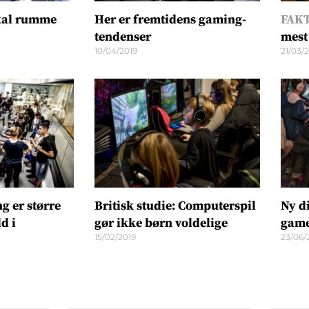
kal rumme
Her er fremtidens gaming-
FAKT
tendenser
mest
10/04/2019
21/03/
g er større
Britisk studie: Computerspil
Ny d
d i
gør ikke børn voldelige
game
15/02/2019
23/06/