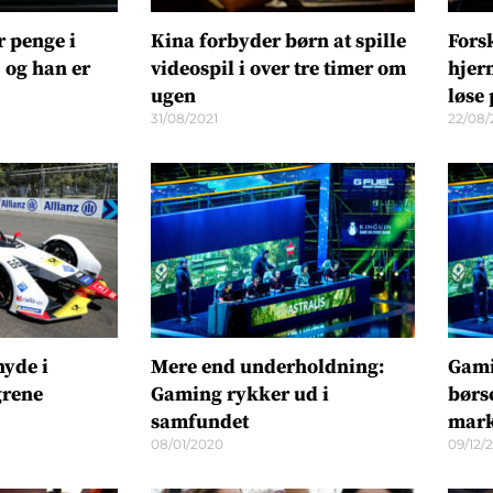
r penge i
Kina forbyder børn at spille
Fors
 og han er
videospil i over tre timer om
hjern
ugen
løse
31/08/2021
22/08/
yde i
Mere end underholdning:
Gami
grene
Gaming rykker ud i
børs
samfundet
mark
08/01/2020
09/12/