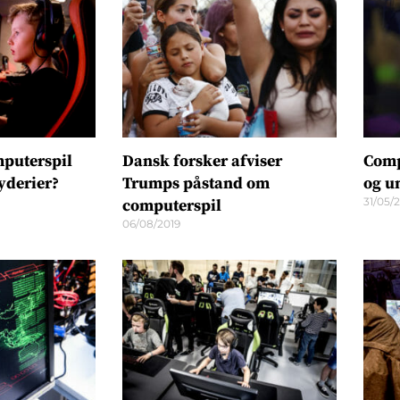
mputerspil
Dansk forsker afviser
Comp
yderier?
Trumps påstand om
og u
31/05/
computerspil
06/08/2019