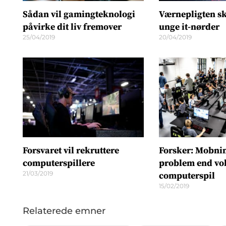
Sådan vil gamingteknologi
Værnepligten s
påvirke dit liv fremover
unge it-nørder
25/04/2019
20/04/2019
Forsvaret vil rekruttere
Forsker: Mobnin
computerspillere
problem end vol
21/03/2019
computerspil
15/02/2019
Relaterede emner