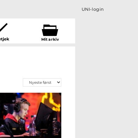
UNI-login
Mit a
r
kiv