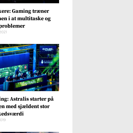
kere: Gaming træner
en i at multitaske og
 problemer
2021
ng: Astralis starter på
en med sjældent stor
edsværdi
2019