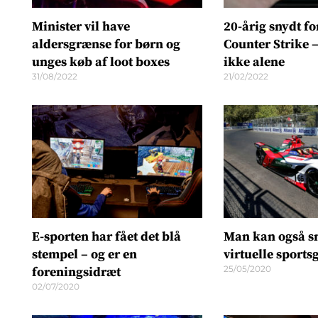
Minister vil have
20-årig snydt fo
aldersgrænse for børn og
Counter Strike –
unges køb af loot boxes
ikke alene
31/08/2022
21/02/2022
E-sporten har fået det blå
Man kan også sn
stempel – og er en
virtuelle sports
25/05/2020
foreningsidræt
02/07/2020