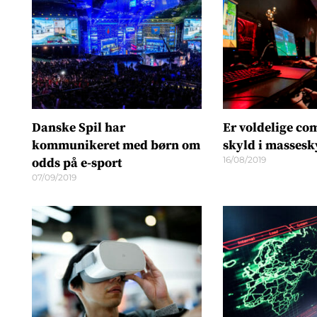
Danske Spil har
Er voldelige co
kommunikeret med børn om
skyld i massesk
16/08/2019
odds på e-sport
07/09/2019