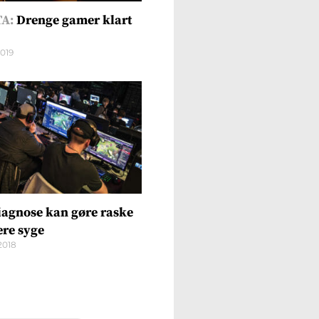
A:
Drenge gamer klart
2019
iagnose kan gøre raske
re syge
2018