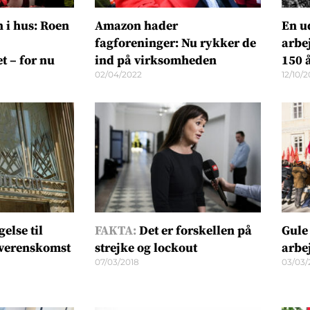
 i hus: Roen
Amazon hader
En u
fagforeninger: Nu rykker de
arbe
 – for nu
ind på virksomheden
150 
02/04/2022
12/10/2
else til
FAKTA:
Det er forskellen på
Gule
verenskomst
strejke og lockout
arbe
07/03/2018
03/03/