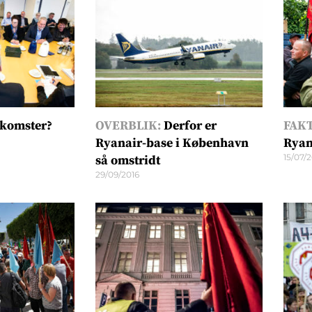
skomster?
OVERBLIK:
Derfor er
FAKT
Ryanair-base i København
Ryan
15/07/
så omstridt
29/09/2016