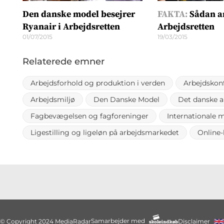
Den danske model besejrer
FAKTA:
Sådan a
Ryanair i Arbejdsretten
Arbejdsretten
01/07/2015
19/03/2015
Relaterede emner
Arbejdsforhold og produktion i verden
Arbejdskon
Arbejdsmiljø
Den Danske Model
Det danske 
Fagbevægelsen og fagforeninger
Internationale 
Ligestilling og ligeløn på arbejdsmarkedet
Online-
Samarbejder med
© Copyright 2024 MediaRadar
Disclaimer