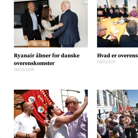
Ryanair åbner for danske
Hvad er overen
03/01/2017
overenskomster
08/02/2018