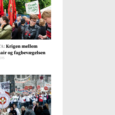
A:
Krigen mellem
air og fagbevægelsen
2015