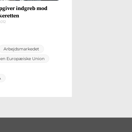
pgiver indgreb mod
keretten
2012
Arbejdsmarkedet
Den Europæiske Union
A