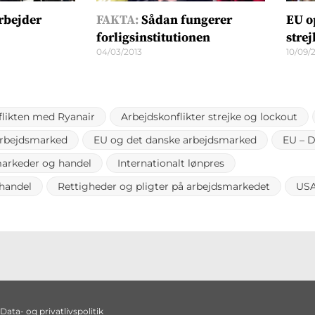
rbejder
FAKTA:
Sådan fungerer
EU o
forligsinstitutionen
strej
04/03/2013
10/09/
flikten med Ryanair
Arbejdskonflikter strejke og lockout
arbejdsmarked
EU og det danske arbejdsmarked
EU – 
markeder og handel
Internationalt lønpres
handel
Rettigheder og pligter på arbejdsmarkedet
US
Data- og privatlivspolitik