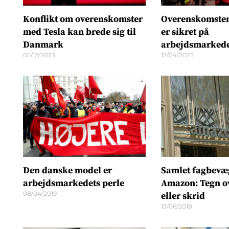
Konflikt om overenskomster
Overenskomsten
med Tesla kan brede sig til
er sikret på
Danmark
arbejdsmarkedet
05/12/2023
12/04/2023
Den danske model er
Samlet fagbevæg
arbejdsmarkedets perle
Amazon: Tegn o
08/04/2019
eller skrid
13/06/2018