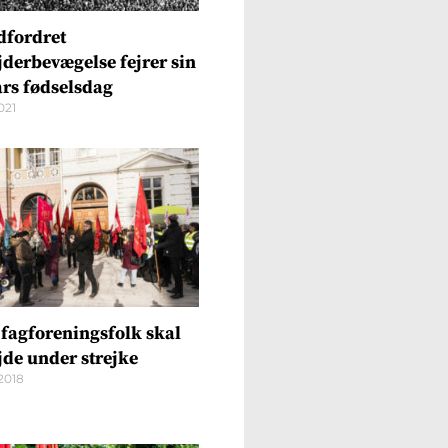
dfordret
jderbevægelse fejrer sin
års fødselsdag
021
 fagforeningsfolk skal
jde under strejke
2018