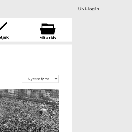
UNI-login
Mit a
r
kiv