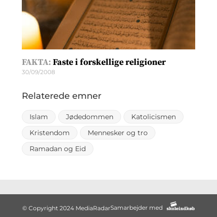
FAKTA:
Faste i forskellige religioner
30/09/2008
Relaterede emner
Islam
Jødedommen
Katolicismen
Kristendom
Mennesker og tro
Ramadan og Eid
Samarbejder med
© Copyright 2024 MediaRadar