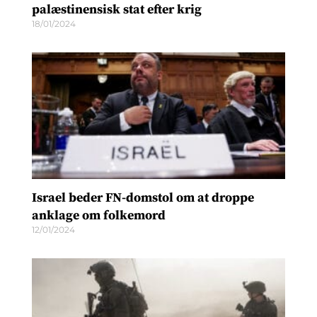
palæstinensisk stat efter krig
18/01/2024
Israel beder FN-domstol om at droppe
anklage om folkemord
12/01/2024