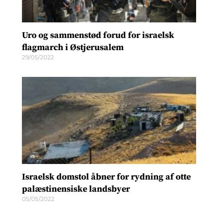
Uro og sammenstød forud for israelsk
flagmarch i Østjerusalem
29/05/2022
Israelsk domstol åbner for rydning af otte
palæstinensiske landsbyer
05/05/2022