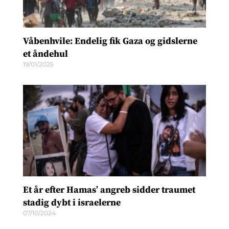
Våbenhvile: Endelig fik Gaza og gidslerne
et åndehul
19/01/2025
Et år efter Hamas’ angreb sidder traumet
stadig dybt i israelerne
07/10/2024