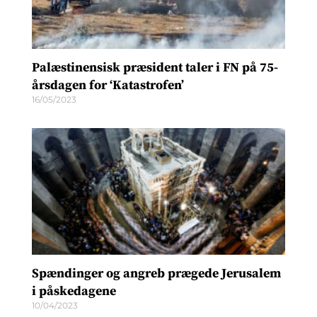
Palæstinensisk præsident taler i FN på 75-
årsdagen for ‘Katastrofen’
16/05/2023
Spændinger og angreb prægede Jerusalem
i påskedagene
10/04/2023