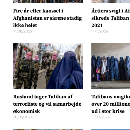
Fire år efter kaosset i
Årtiers svigt i 
Afghanistan er sårene stadig
sikrede Taliban
ikke helet
2021
14/08/2025
14/11/2024
Rusland tager Taliban af
Talibans magtk
terrorliste og vil samarbejde
over 20 million
økonomisk
ud i stor krise
28/05/2024
13/02/2024