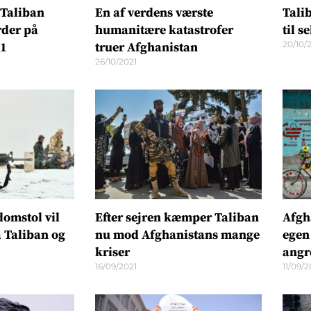
 Taliban
En af verdens værste
Tali
rder på
humanitære katastrofer
til 
20/10/
21
truer Afghanistan
26/10/2021
omstol vil
Efter sejren kæmper Taliban
Afgh
 Taliban og
nu mod Afghanistans mange
egen 
kriser
angr
16/09/2021
11/09/2