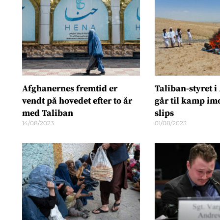
Afghanernes fremtid er
Taliban-styret 
vendt på hovedet efter to år
går til kamp im
med Taliban
slips
14/08/2023
01/08/2023