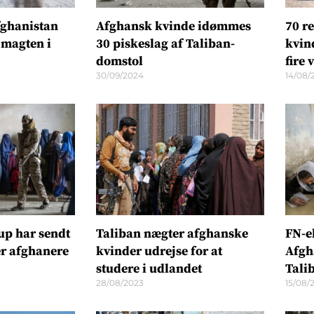
Afghanistan
Afghansk kvinde idømmes
70 r
 magten i
30 piskeslag af Taliban-
kvin
domstol
fire
30/09/2024
14/08/
up har sendt
Taliban nægter afghanske
FN-e
er afghanere
kvinder udrejse for at
Afgh
studere i udlandet
Tali
28/08/2023
15/08/