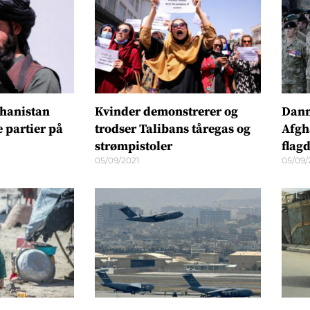
ghanistan
Kvinder demonstrerer og
Danm
e partier på
trodser Talibans tåregas og
Afgh
strømpistoler
flag
05/09/2021
05/09/