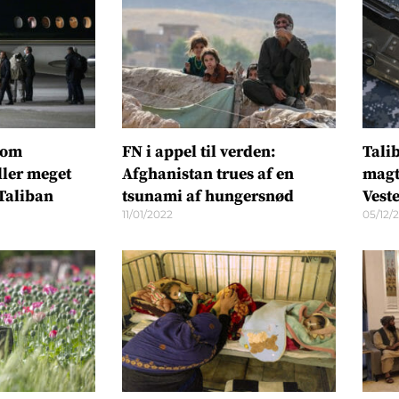
 om
FN i appel til verden:
Tali
ller meget
Afghanistan trues af en
magt
 Taliban
tsunami af hungersnød
Vest
11/01/2022
05/12/