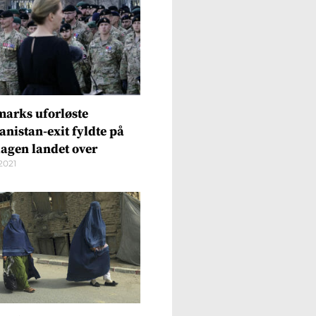
arks uforløste
anistan-exit fyldte på
dagen landet over
2021