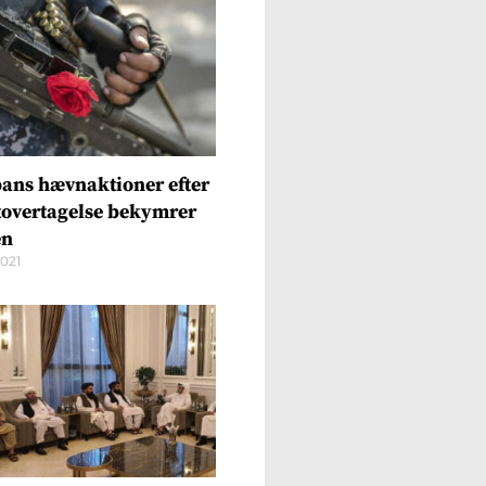
bans hævnaktioner efter
overtagelse bekymrer
en
2021