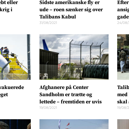
bt eller
Sidste amerikanske fly er
Efter
krig i
ude – roen sænker sig over
ansi
Talibans Kabul
gade
31/08/2021
24/08/
evakuerede
Afghanere på Center
Talib
eget
Sandholm er trætte og
med 
lettede – fremtiden er uvis
skal
19/08/2021
19/08/