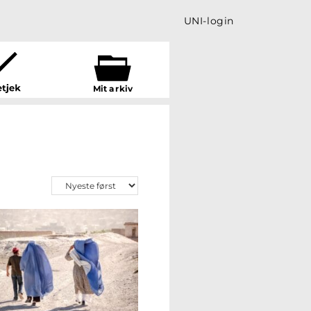
UNI-login
Mit a
r
kiv