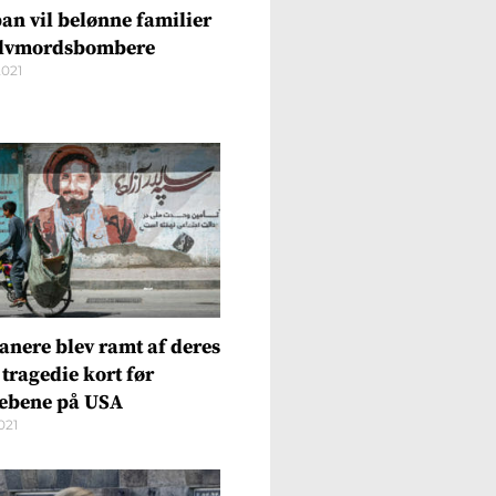
ban vil belønne familier
selvmordsbombere
2021
anere blev ramt af deres
tragedie kort før
ebene på USA
021