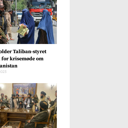
older Taliban-styret
 for krisemøde om
anistan
2023