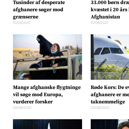
Tusinder af desperate
33.000 børn dræ
afghanere søger mod
kvæstet i 20 års 
grænserne
Afghanistan
01/09/2021
31/08/2021
Mange afghanske flygtninge
Røde Kors: De 
vil søge mod Europa,
afghanere er m
vurderer forsker
taknemmelige
22/08/2021
22/08/2021