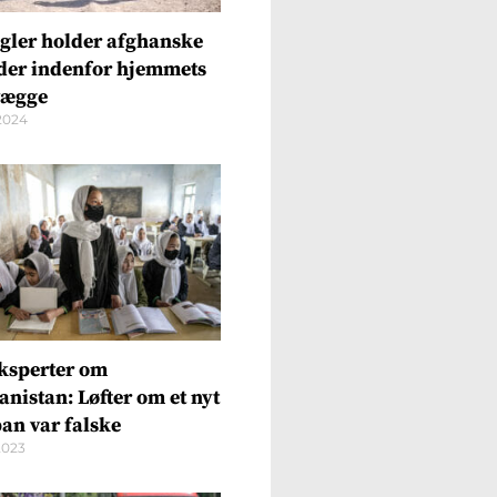
egler holder afghanske
der indenfor hjemmets
 vægge
2024
ksperter om
anistan: Løfter om et nyt
ban var falske
2023