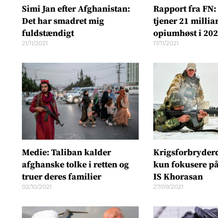
Simi Jan efter Afghanistan:
Rapport fra FN:
Det har smadret mig
tjener 21 millia
fuldstændigt
opiumhøst i 20
21/11/2021
17/11/2021
Medie: Taliban kalder
Krigsforbryderd
afghanske tolke i retten og
kun fokusere på
truer deres familier
IS Khorasan
02/10/2021
27/09/2021