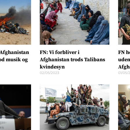
i Afghanistan
FN: Vi forbliver i
FN h
od musik og
Afghanistan trods Talibans
uden
kvindesyn
Afgh
02/05/2023
01/05/