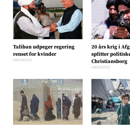
Taliban udpeger regering
20 års krig i Af
renset for kvinder
splitter politisk
08/09/2021
Christiansborg
08/09/2021