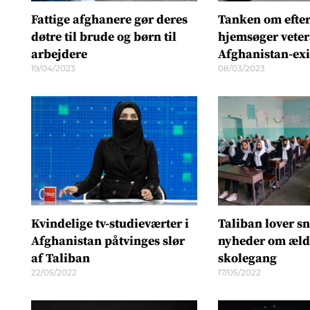
Fattige afghanere gør deres
Tanken om efter
døtre til brude og børn til
hjemsøger veter
arbejdere
Afghanistan-exi
19/04/2023
08/03/2023
Kvindelige tv-studieværter i
Taliban lover s
Afghanistan påtvinges slør
nyheder om æld
af Taliban
skolegang
22/05/2022
17/05/2022