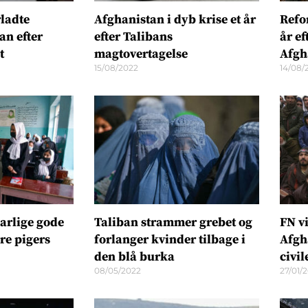
ladte
Afghanistan i dyb krise et år
Refo
an efter
efter Talibans
år ef
t
magtovertagelse
Afgh
15/08/2022
14/08/
narlige gode
Taliban strammer grebet og
FN v
re pigers
forlanger kvinder tilbage i
Afgh
den blå burka
civil
08/05/2022
27/01/