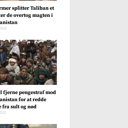
rmer splitter Taliban et
ter de overtog magten i
anistan
2022
il fjerne pengestraf mod
anistan for at redde
e fra sult og nød
2022