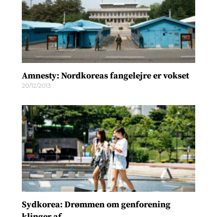
Amnesty: Nordkoreas fangelejre er vokset
20/12/2013
Sydkorea: Drømmen om genforening
klinger af