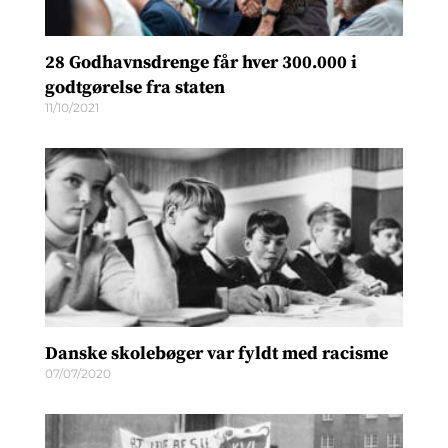
28 Godhavnsdrenge får hver 300.000 i
godtgørelse fra staten
11/10/2021
Danske skolebøger var fyldt med racisme
07/07/2020