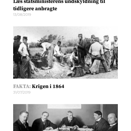
Læs statsministerens undskyldning til
tidligere anbragte
13/08/2019
FAKTA:
Krigen i 1864
31/07/2019