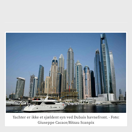
Yachter er ikke et sjældent syn ved Dubais havnefront. - Foto:
Giuseppe Cacace/Ritzau Scanpix