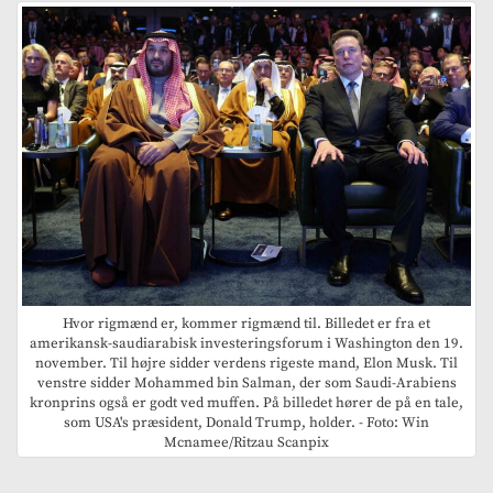
Hvor rigmænd er, kommer rigmænd til. Billedet er fra et
amerikansk-saudiarabisk investeringsforum i Washington den 19.
november. Til højre sidder verdens rigeste mand, Elon Musk. Til
venstre sidder Mohammed bin Salman, der som Saudi-Arabiens
kronprins også er godt ved muffen. På billedet hører de på en tale,
som USA's præsident, Donald Trump, holder. - Foto: Win
Mcnamee/Ritzau Scanpix