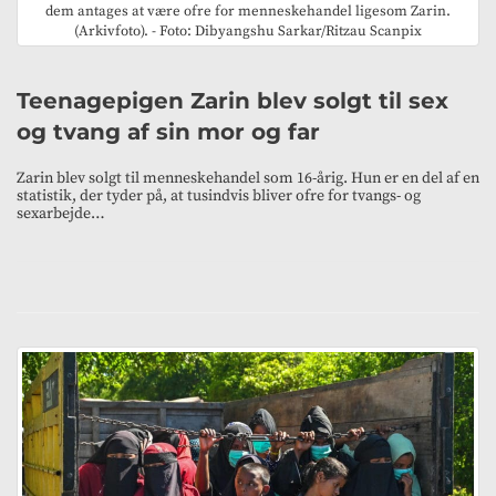
dem antages at være ofre for menneskehandel ligesom Zarin.
(Arkivfoto). - Foto: Dibyangshu Sarkar/Ritzau Scanpix
Teenagepigen Zarin blev solgt til sex
og tvang af sin mor og far
Zarin blev solgt til menneskehandel som 16-årig. Hun er en del af en
statistik, der tyder på, at tusindvis bliver ofre for tvangs- og
sexarbejde…