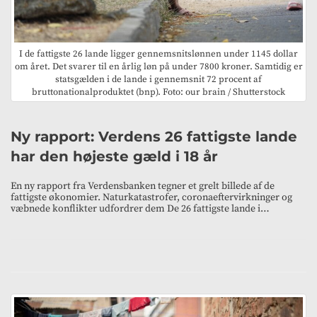
I de fattigste 26 lande ligger gennemsnitslønnen under 1145 dollar
om året. Det svarer til en årlig løn på under 7800 kroner. Samtidig er
statsgælden i de lande i gennemsnit 72 procent af
bruttonationalproduktet (bnp). Foto: our brain / Shutterstock
Ny rapport: Verdens 26 fattigste lande
har den højeste gæld i 18 år
En ny rapport fra Verdensbanken tegner et grelt billede af de
fattigste økonomier. Naturkatastrofer, coronaeftervirkninger og
væbnede konflikter udfordrer dem De 26 fattigste lande i…