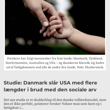
Forskere har fulgt mennesker fra fem lande: Danmark, Tyskland,
Storbritannien, Australien og USA – og danskerne klarede sig bedre
ud af fattigdommen end alle de andre fire lande. Foto: Shutterstock.
Studie: Danmark slår USA med flere
længder i brud med den sociale arv
Det nye studie er et skulderklap til den danske velfærdsmodel, men
den er ikke perfekt, pointerer forsker Vokser man som barn op i
fattigdom i…