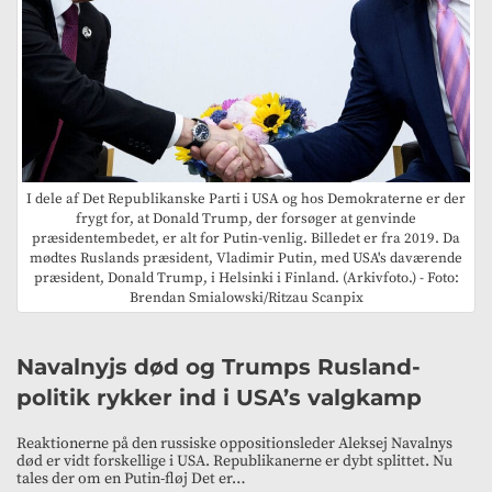
I dele af Det Republikanske Parti i USA og hos Demokraterne er der
frygt for, at Donald Trump, der forsøger at genvinde
præsidentembedet, er alt for Putin-venlig. Billedet er fra 2019. Da
mødtes Ruslands præsident, Vladimir Putin, med USA's daværende
præsident, Donald Trump, i Helsinki i Finland. (Arkivfoto.) - Foto:
Brendan Smialowski/Ritzau Scanpix
Navalnyjs død og Trumps Rusland-
politik rykker ind i USA’s valgkamp
Reaktionerne på den russiske oppositionsleder Aleksej Navalnys
død er vidt forskellige i USA. Republikanerne er dybt splittet. Nu
tales der om en Putin-fløj Det er…