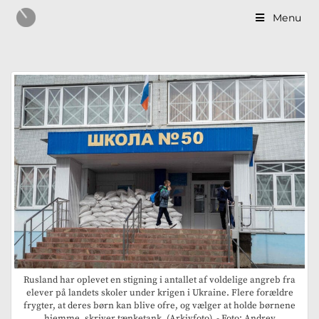
Menu
Rusland har oplevet en stigning i antallet af voldelige angreb fra
elever på landets skoler under krigen i Ukraine. Flere forældre
frygter, at deres børn kan blive ofre, og vælger at holde børnene
hjemme, skriver tænketank. (Arkivfoto). - Foto: Andrey