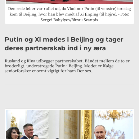
Den røde løber var rullet ud, da Vladimir Putin (til venstre) torsdag
kom til Beijing, hvor han blev mødt af Xi Jinping (til højre). - Foto:
Sergei Bobylyov/Ritzau Scanpix
Putin og Xi mødes i Beijing og tager
deres partnerskab ind i ny æra
Rusland og Kina udbygger partnerskabet. Båndet mellem de to er
broderligt, understregede Putin i Beijing. Mødet er ifølge
seniorforsker enormt vigtigt for ham Der ses…