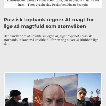
konferencen i Moskva mødt af en robot, der begyndte at danse for
ham. - Foto: Vyacheslav Prokofyev/Ritzau Scanpix
Russisk topbank regner AI-magt for
lige så magtfuld som atomvåben
Det handler om at udvikle sin egen AI, siger topchef i russisk
storbank. Et land må udvikle AI, for en dag bliver AI-klubben lige
så…