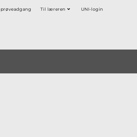
 prøveadgang
Til læreren
UNI-login