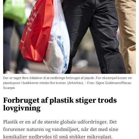
Der er taget flere initiativer til at nedbringe forbruget af plastik. For eksempel koster en
plasticpose i butikkerne mindst fire kroner. (Arkivfoto). - Foto: Signe Goldmann/Ritzau
Scanpix
Forbruget af plastik stiger trods
lovgivning
Plastik er en af de største globale udfordringer. Det
forurener naturen og vandmiljøet, når det med sine
kemikalier nedbrydes til små stykker mikroplast.