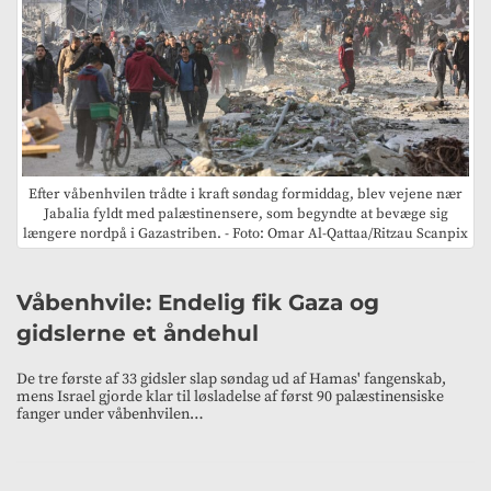
Efter våbenhvilen trådte i kraft søndag formiddag, blev vejene nær
Jabalia fyldt med palæstinensere, som begyndte at bevæge sig
længere nordpå i Gazastriben. - Foto: Omar Al-Qattaa/Ritzau Scanpix
Våbenhvile: Endelig fik Gaza og
gidslerne et åndehul
De tre første af 33 gidsler slap søndag ud af Hamas' fangenskab,
mens Israel gjorde klar til løsladelse af først 90 palæstinensiske
fanger under våbenhvilen…