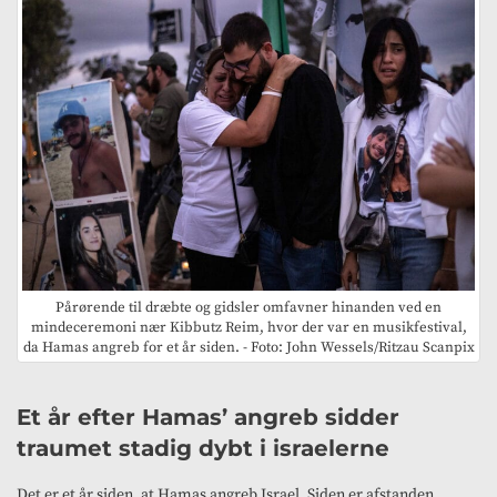
Pårørende til dræbte og gidsler omfavner hinanden ved en
mindeceremoni nær Kibbutz Reim, hvor der var en musikfestival,
da Hamas angreb for et år siden. - Foto: John Wessels/Ritzau Scanpix
Et år efter Hamas’ angreb sidder
traumet stadig dybt i israelerne
Det er et år siden, at Hamas angreb Israel. Siden er afstanden