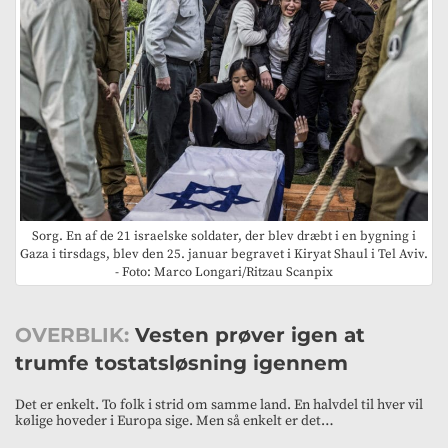
Sorg. En af de 21 israelske soldater, der blev dræbt i en bygning i
Gaza i tirsdags, blev den 25. januar begravet i Kiryat Shaul i Tel Aviv.
- Foto: Marco Longari/Ritzau Scanpix
OVERBLIK:
Vesten prøver igen at
trumfe tostatsløsning igennem
Det er enkelt. To folk i strid om samme land. En halvdel til hver vil
kølige hoveder i Europa sige. Men så enkelt er det…