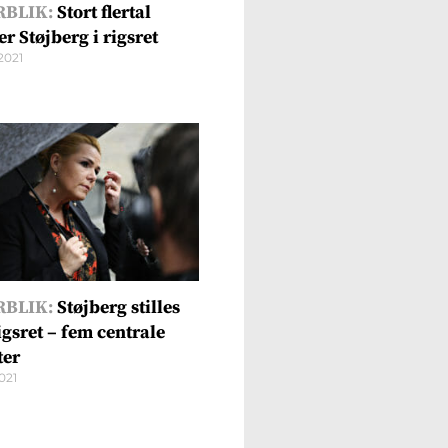
RBLIK:
Stort flertal
r Støjberg i rigsret
2021
RBLIK:
Støjberg stilles
igsret – fem centrale
ter
021