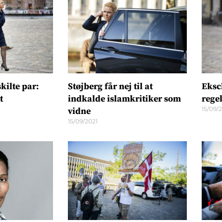
kilte par:
Støjberg får nej til at
Eksch
t
indkalde islamkritiker som
rege
15/09/
vidne
15/09/2021