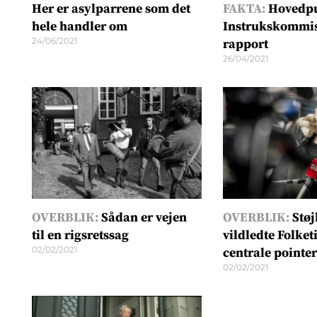
Her er asylparrene som det
FAKTA:
Hovedpu
hele handler om
Instrukskommi
24/06/2021
rapport
26/04/2021
OVERBLIK:
Sådan er vejen
OVERBLIK:
Støj
til en rigsretssag
vildledte Folket
02/02/2021
centrale pointer
02/02/2021