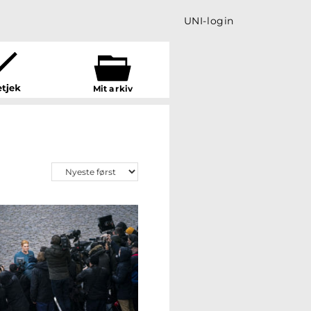
UNI-login
Mit a
r
kiv