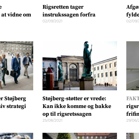
e
Rigsretten tager
Afgø
l at vidne om
instrukssagen forfra
fylde
02/09/2021
02/09/
er Støjberg
Støjberg-støtter er vrede:
FAKT
iv strategi
Kan ikke komme og bakke
rigs
op til rigsretssagen
frifi
25/08/2021
29/06/