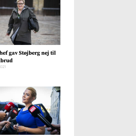
ef gav Støjberg nej til
lbrud
2021