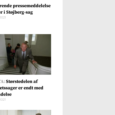
rende pressemeddelelse
r i Støjberg-sag
2021
A:
Størstedelen af
retssager er endt med
ndelse
2021