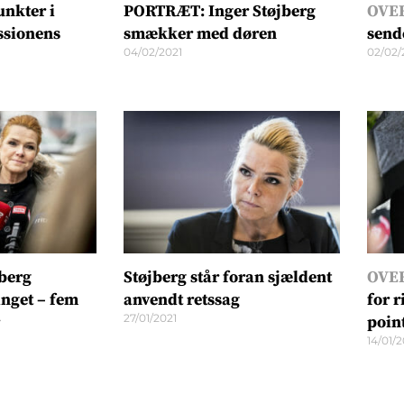
nkter i
PORTRÆT: Inger Støjberg
OVE
ssionens
smækker med døren
sende
04/02/2021
02/02/
berg
Støjberg står foran sjældent
OVE
inget – fem
anvendt retssag
for r
27/01/2021
poin
14/01/2