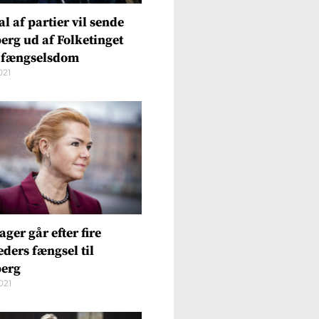
al af partier vil sende
berg ud af Folketinget
r fængselsdom
021
ger går efter fire
ders fængsel til
berg
021