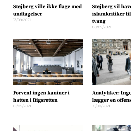
Støjberg ville ikke flage med
Støjberg vil hav
undtagelser
islamkritiker ti
13/09/2021
tvang
08/09/2021
Forvent ingen kaniner i
Analytiker: Ing
hatten i Rigsretten
lægger en offens
01/09/2021
31/08/2021