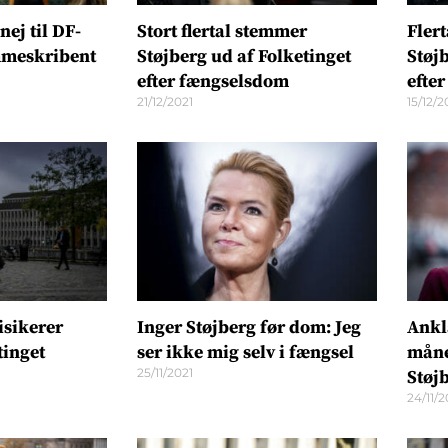
nej til DF-
Stort flertal stemmer
Flert
mmeskribent
Støjberg ud af Folketinget
Støj
efter fængselsdom
efte
21/12/2021
15/12/2
isikerer
Inger Støjberg før dom: Jeg
Ankla
tinget
ser ikke mig selv i fængsel
måne
25/11/2021
Støj
24/11/2