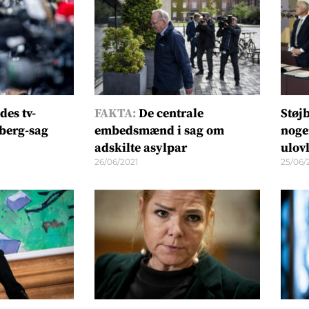
des tv-
FAKTA:
De centrale
Støjb
jberg-sag
embedsmænd i sag om
noge
adskilte asylpar
ulovl
26/06/2021
25/06/