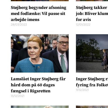
Støjberg begynder afsoning
Støjberg takker 
med fodlænke: Vil passe sit
job: Bliver klu
arbejde imens
for avis
28/03/2022
12/01/2022
Lamslået Inger Støjberg får
Inger Støjberg r
hård dom på 60 dages
fyring fra Folke
11/12/2021
fængsel i Rigsretten
13/12/2021